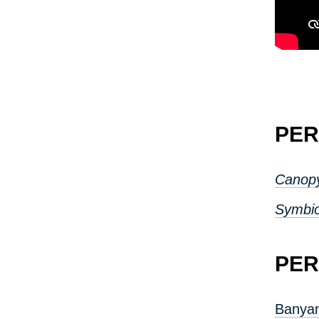
PE
Canop
Symbi
PER
Banya