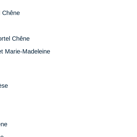
el Chêne
ortel Chêne
et Marie-Madeleine
èse
êne
ne