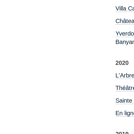
Villa C
Châtea
Yverdo
Banya
2020
L'Arbr
Théâtr
Sainte
En lig
2019