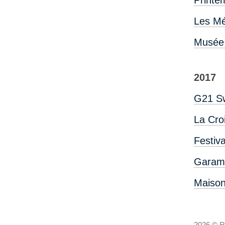
Les Mé
Musée 
2017
G21 Sw
La Cro
Festiva
Garama
Maison
2026 © R