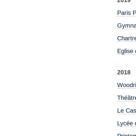
Paris 
Gymna
Chartr
Eglise
2018
Woodr
Théâtr
Le Ca
Lycée 
Printe